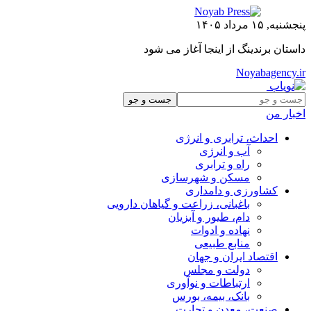
پنجشنبه, ۱۵ مرداد ۱۴۰۵
داستان برندینگ از اینجا آغاز می شود
Noyabagency.ir
اخبار من
احداث، ترابری و انرژی
آب و انرژی
راه و ترابری
مسکن و شهرسازی
کشاورزی و دامداری
باغبانی، زراعت و گیاهان دارویی
دام، طیور و آبزیان
نهاده و ادوات
منابع طبیعی
اقتصاد ایران و جهان
دولت و مجلس
ارتباطات و نوآوری
بانک، بیمه، بورس
صنعت، معدن و تجارت