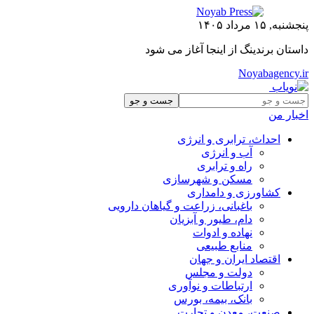
پنجشنبه, ۱۵ مرداد ۱۴۰۵
داستان برندینگ از اینجا آغاز می شود
Noyabagency.ir
اخبار من
احداث، ترابری و انرژی
آب و انرژی
راه و ترابری
مسکن و شهرسازی
کشاورزی و دامداری
باغبانی، زراعت و گیاهان دارویی
دام، طیور و آبزیان
نهاده و ادوات
منابع طبیعی
اقتصاد ایران و جهان
دولت و مجلس
ارتباطات و نوآوری
بانک، بیمه، بورس
صنعت، معدن و تجارت