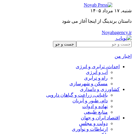
شنبه, ۱۷ مرداد ۱۴۰۵
داستان برندینگ از اینجا آغاز می شود
Noyabagency.ir
اخبار من
احداث، ترابری و انرژی
آب و انرژی
راه و ترابری
مسکن و شهرسازی
کشاورزی و دامداری
باغبانی، زراعت و گیاهان دارویی
دام، طیور و آبزیان
نهاده و ادوات
منابع طبیعی
اقتصاد ایران و جهان
دولت و مجلس
ارتباطات و نوآوری