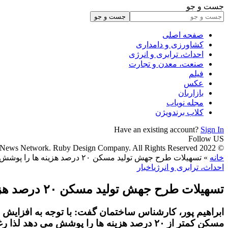
جست و جو
صفحه اصلی
کشاورزی و دامداری
احداث، ترابری و انرژی
صنعت، معدن و تجارت
فیلم
عکس
بازاربان
مجله نویاب
کلاب برندویژن
Have an existing account?
Sign In
Follow US
© 2022 Foxiz News Network. Ruby Design Company. All Rights Reserved.
خانه
»
تسهیلات طرح جهش تولید مسکن ۲۰ درصد هزینه ها را پوشش می دهد
احداث، ترابری و انرژی
اخبار
تسهیلات طرح جهش تولید مسکن ۲۰ درصد هزینه ها را پوشش می دهد
ابراهیم پور، کارشناس ساختمان گفت: با توجه به افزایش 
مسکن کمتر از ۲۰ درصد هزینه ها را پوشش می دهد لذا رغبتی برای اخذ تسهیلات وجود ندارد.